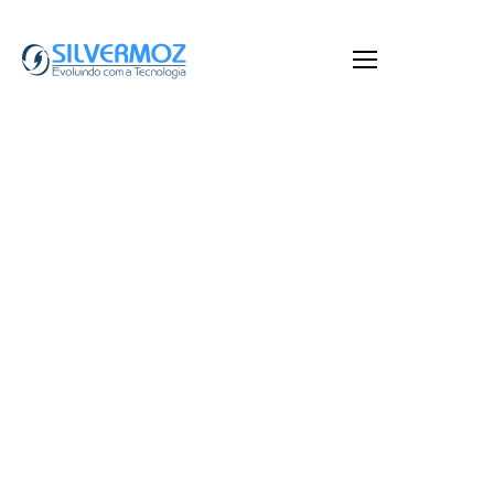
XD Rest: O Sistema de
Gestão que Transforma
a Restauração
May 26, 2025
by
Web
Xd Software