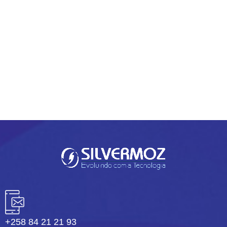
trazendo ferramentas avançadas de Inteligência
Artificial projetadas para simplificar e otimizar os
processos do dia a dia. Entre os destaques desta
versão, estamos orgulhosos de apresentar a
funcionalidade revolucionária de...
0
READ MORE
+258 84 21 21 93