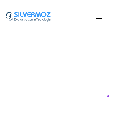
October 20, 2025
by
Web
Software
Soluções
O Fim do Suporte ao Windows 10:
Está na Hora de Dar o Próximo
Passo